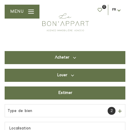
0
FR
MENU
Acheter
Louer
De l'ancien
Du neuf
Estimer
à l'année
De l'immo pro
De l'immo pro
Type de bien
2