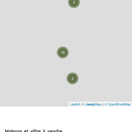
3
76
2
Leaflet
|
©
Maps
|
© OpenStreetMap
Jawg
Maisons et villas à vendre