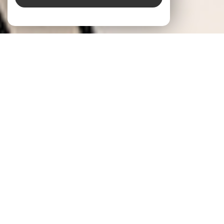
L’EXCELLENCE IMMOBILIERE AU SERVICE DE
VOS PROJETS DE VIE
À
Ajaccio
, entreprendre un projet immobilier, c’est
souvent bien plus qu’une simple démarche : c’est une
projection vers un nouveau cadre de vie, une évolution
patrimoniale, parfois même un changement de cap.
Notre agence immobilière
Le Bon'Appart
, solidement
implantée à
Ajaccio
et dans sa région, se positionne
comme un partenaire de confiance pour vous
accompagner avec justesse et exigence. Grâce à une
approche humaine et personnalisée, nous vous offrons
un suivi complet, pensé pour transformer chaque étape
en décision éclairée, dans un climat de sérénité et de
transparence.
Le Bon'Appart
, notre
agence immobilière à Ajaccio
,