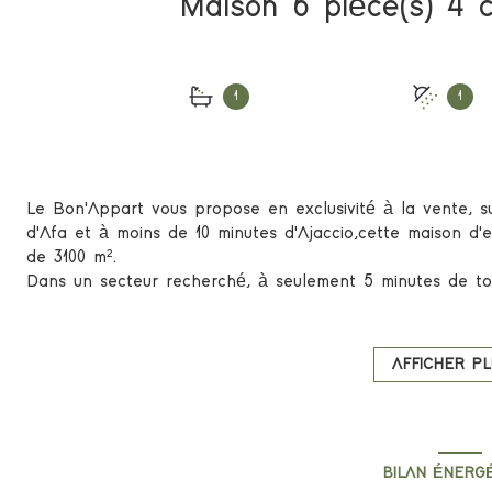
1
1
Le Bon'Appart vous propose en exclusivité à la vente, s
d'Afa et à moins de 10 minutes d'Ajaccio,cette maison d'
de 3100 m².
Dans un secteur recherché, à seulement 5 minutes de tou
environnement calme tout en restant proche des princip
La maison est actuellement configurée en F2 et F3, il es
simple ouverture d'un mur) afin de créer un grand F4/F5, 
AFFICHER PL
un projet d'investissement.
Des travaux sont à prévoir, offrant un fort potentiel de 
selon vos goûts.
Le terrain spacieux est piscinable et permet de nombre
BILAN ÉNERG
Un garage d'environ 100 m², idéal pour stockage, atelier,