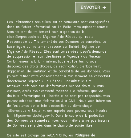
ENVOYER
Les informations recueillies sur ce formulaire sont enregistrées
dans un fichier informatisé par La Boite Immo agissant comme
Sous-traitant du traitement pour la gestion de la
clientèle/prospects de l'Agence / du Réseau qui reste
Responsable du Traitement de vos Données personnelles. La
base légale du traitement repose sur l'intérêt légitime de
l'Agence / du Réseau. Elles sont conservées jusqu'à demande
de suppression et sont destinées à l'Agence / au Réseau.
Conformément à la loi « informatique et libertés », vous
disposez des droits d’accès, de rectification, d’effacement,
d’opposition, de limitation et de portabilité de vos données. Vous
pouvez retirer votre consentement à tout moment en contactant
directement l’Agence / Le Réseau. Consultez le site
https://cnil.fr/fr
pour plus d’informations sur vos droits. Si vous
estimez, après avoir contacté l'Agence / le Réseau, que vos
droits « Informatique et Libertés » ne sont pas respectés, vous
pouvez adresser une réclamation à la CNIL. Nous vous informons
de l’existence de la liste d'opposition au démarchage
téléphonique « Bloctel », sur laquelle vous pouvez vous inscrire
ici :
https://www.bloctel.gouv.fr
. Dans le cadre de la protection
des Données personnelles, nous vous invitons à ne pas inscrire
de Données sensibles dans le champ de saisie libre.
Ce site est protégé par reCAPTCHA, les
Politiques de