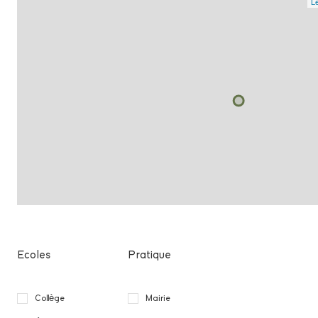
Le
chambre
chambre
WC
salle de bain
garage
cave
Ecoles
Pratique
Collège
Mairie