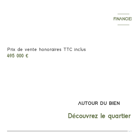
entrée
cuisine
FINANCIE
chambre
Informations f
salon/sejour
Prix de vente honoraires TTC inclus
salle de bain
495 000 €
WC
mezzanine
entrée
palier
AUTOUR DU BIEN
salon/sejour
Découvrez le quartier
cuisine