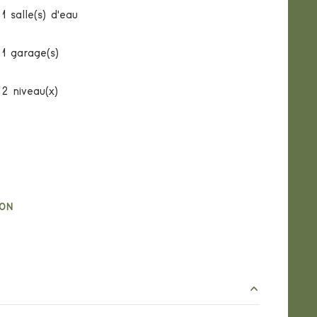
1 salle(s) d'eau
1 garage(s)
2 niveau(x)
ION
e ce bien