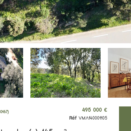
495 000 €
0167)
Réf
VMA140001105