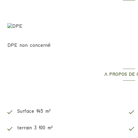
plusieurs véhicules.
Diagnostics én
Pour plus d'informations, n'hésitez pas à contacter l'age
DPE non concerné
A PROPOS DE 
Caractéristiques
Surface 145 m²
terrain 3 100 m²