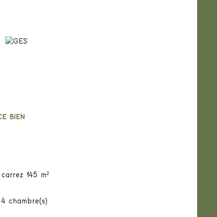
ergetiques
nce Le Bon'Appart....
CE BIEN
 de ce bien
carrez 145 m²
4 chambre(s)