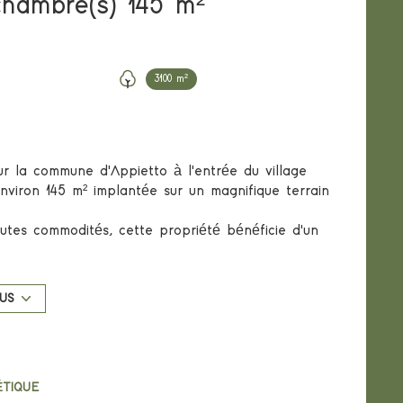
Maison 6 pièce(s) 4 chambre(s) 145 m²
3100 m²
ur la commune d'Appietto à l'entrée du village
environ 145 m² implantée sur un magnifique terrain
tes commodités, cette propriété bénéficie d'un
aux axes.
t possible de réunir facilement les deux espaces(
idéal pour une résidence principale familiale ou
US
valorisation et la possibilité d'aménager le bien
ux aménagements extérieurs.
ÉTIQUE
 activité professionnelle ou stationnement de