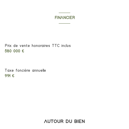
construit en 2007
FINANCIER
cuisine américaine (équipée)
Informations financières
Chauffage individuel : au sol (pompe à chaleur)
Prix de vente honoraires TTC inclus
580 000 €
1 garage(s)
Taxe foncière annuelle
exposition Sud-Ouest
991 €
vue Dégagée
terrasse
arboré
AUTOUR DU BIEN