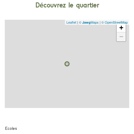
accès handicapé
Découvrez le quartier
Leaflet
|
©
Maps
|
© OpenStreetMap
Jawg
+
−
Ecoles