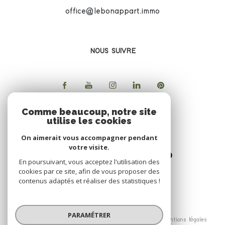
office@lebonappart.immo
NOUS SUIVRE
Comme beaucoup, notre site
utilise les cookies
ADHERENTS
On aimerait vous accompagner pendant
votre visite.
En poursuivant, vous acceptez l'utilisation des
cookies par ce site, afin de vous proposer des
contenus adaptés et réaliser des statistiques !
© 2026 | Tous droits réservés
PARAMÉTRER
Nos honoraires
Nos partenaires
Mentions légales