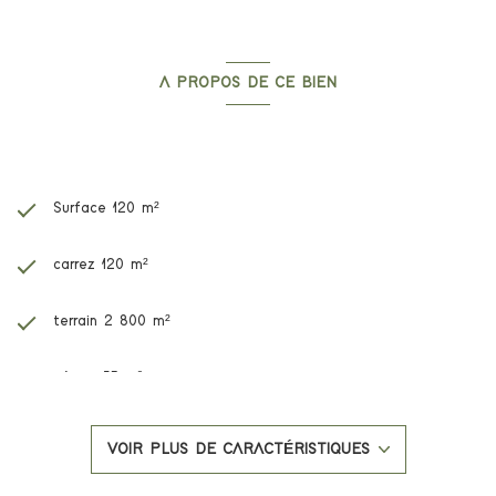
A PROPOS DE CE BIEN
Caractéristiques de ce bien
Surface 120 m²
carrez 120 m²
terrain 2 800 m²
séjour 53 m²
2 chambre(s)
VOIR PLUS DE CARACTÉRISTIQUES
2 salle(s) d'eau