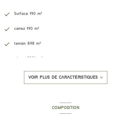
d’informations ou organiser une visite.
Surface 190 m²
carrez 190 m²
terrain 898 m²
séjour 55,74 m²
3 chambre(s)
VOIR PLUS DE CARACTÉRISTIQUES
3 salle(s) d'eau
construit en 2025
COMPOSITION
cuisine américaine (semi-équipée)
Composition de ce bien