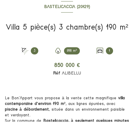
BASTELICACCIA (20129)
Villa 5 pièce(s) 3 chambre(s) 190 m²
3
898 m²
1
850 000 €
Réf
ALIBELLU
Le Bon’Appart vous propose à la vente cette magnifique
villa
contemporaine d’environ 190 m²
, aux lignes épurées, avec
piscine à débordement
, située dans un environnement paisible
et verdoyant.
Sur la commune de
Bastelicaccia, à seulement quelques minutes
d’Ajaccio
, cette propriété séduit par son environnement et la
qualité de ses prestations. Un bien rare qui offre un cadre de