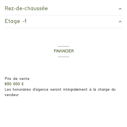
Chauffage individuel : autre (climatisation)
Rez-de-chaussée
1 garage(s)
Etage -1
chambre
11.22 m²
1 parking(s)
chambre
16.52 m²
dressing
7.50 m²
salon/sejour
55 m²
2 niveau(x)
chambre
12.70 m²
FINANCIER
garage
26 m²
bureau
16 m²
vue maquis
Informations financières
buanderie
14.76 m²
terrasse
Prix de vente
850 000 €
interphone
Les honoraires d'agence seront intégralement à la charge du
vendeur