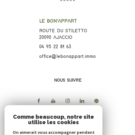
LE BON'APPART
ROUTE DU STILETTO
20090
AJACCIO
04 95 22 81 63
office@lebonappart.immo
NOUS SUIVRE
Comme beaucoup, notre site
utilise les cookies
ADHERENTS
On aimerait vous accompagner pendant