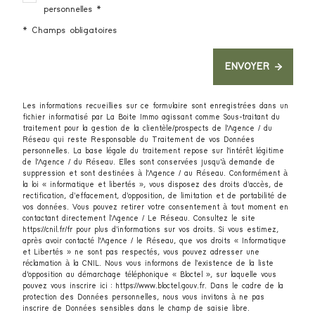
personnelles *
* Champs obligatoires
ENVOYER
Les informations recueillies sur ce formulaire sont enregistrées dans un
fichier informatisé par La Boite Immo agissant comme Sous-traitant du
traitement pour la gestion de la clientèle/prospects de l'Agence / du
Réseau qui reste Responsable du Traitement de vos Données
personnelles. La base légale du traitement repose sur l'intérêt légitime
de l'Agence / du Réseau. Elles sont conservées jusqu'à demande de
suppression et sont destinées à l'Agence / au Réseau. Conformément à
la loi « informatique et libertés », vous disposez des droits d’accès, de
rectification, d’effacement, d’opposition, de limitation et de portabilité de
vos données. Vous pouvez retirer votre consentement à tout moment en
contactant directement l’Agence / Le Réseau. Consultez le site
https://cnil.fr/fr
pour plus d’informations sur vos droits. Si vous estimez,
après avoir contacté l'Agence / le Réseau, que vos droits « Informatique
et Libertés » ne sont pas respectés, vous pouvez adresser une
réclamation à la CNIL. Nous vous informons de l’existence de la liste
d'opposition au démarchage téléphonique « Bloctel », sur laquelle vous
pouvez vous inscrire ici :
https://www.bloctel.gouv.fr
. Dans le cadre de la
protection des Données personnelles, nous vous invitons à ne pas
inscrire de Données sensibles dans le champ de saisie libre.