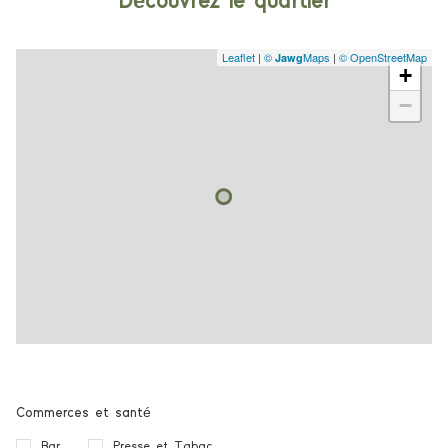
Découvrez le quartier
Leaflet
|
©
Maps
|
© OpenStreetMap
Jawg
+
−
Commerces et santé
Bar
Presse et Tabac