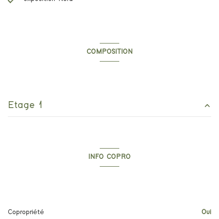
COMPOSITION
Composition de ce bien
Etage 1
entrée
5.88 m²
salon/sejour
21.20 m²
INFO COPRO
couloir
6.91 m²
Copropriété
chambre
14.33 m²
WC
1.7 m²
Copropriété
Oui
salle d'eau
5.08 m²