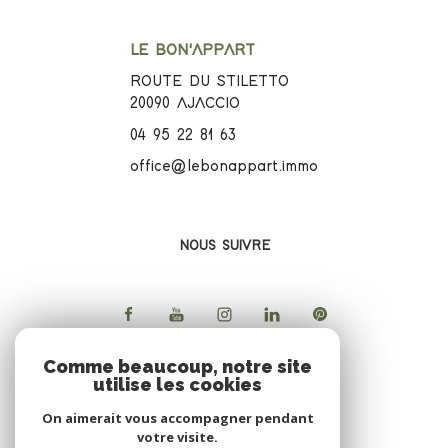
LE BON'APPART
ROUTE DU STILETTO
20090
AJACCIO
04 95 22 81 63
office@lebonappart.immo
NOUS SUIVRE
Comme beaucoup, notre site
utilise les cookies
ADHERENTS
On aimerait vous accompagner pendant
votre visite.