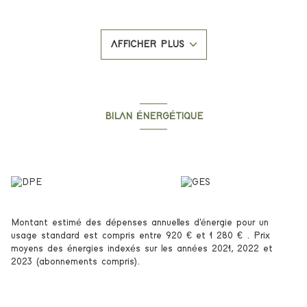
pour une surface totale d’environ 94 m².
Situé au 1er étage, il se compose d’une entrée, d’une cuisine,
d’un couloir, d’un salon, de trois chambres, d’un WC, d’une salle
AFFICHER PLUS
d’eau avec WC, ainsi que d’une loggia fermée de 6,26 m².
L’appartement bénéficie d’un emplacement idéal, à proximité
immédiate des commerces, des écoles et des transports.
Les photos accompagnées de la mention "projection virtuelle
non contractuelle" ont été générées par intelligence artificielle
afin de vous donner une idée du potentiel de l’appartement
BILAN ÉNERGÉTIQUE
après travaux de rafraîchissement.
Diagnostics énergetiques
Montant estimé des dépenses annuelles d'énergie pour un
usage standard est compris entre 920 € et 1 280 € . Prix
moyens des énergies indexés sur les années 2021, 2022 et
2023 (abonnements compris).