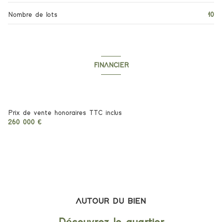
Nombre de lots
10
chambre
13.15 m²
cuisine
12.96 m²
chambre
12.63 m²
FINANCIER
loggia
6.26 m²
Informations financières
terrasse
5.18 m²
Prix de vente honoraires TTC inclus
260 000 €
AUTOUR DU BIEN