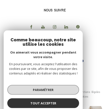
NOUS SUIVRE
Comme beaucoup, notre site
utilise les cookies
ADHERENTS
On aimerait vous accompagner pendant
votre visite.
En poursuivant, vous acceptez l'utilisation des
cookies par ce site, afin de vous proposer des
contenus adaptés et réaliser des statistiques !
© 2026 | Tous droits réservés
PARAMÉTRER
Nos honoraires
Nos partenaires
Mentions légales
Admin
Politique RGPD
Cookies
TOUT ACCEPTER
Le Bon'Appart
Réalisé par :