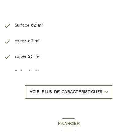
Caractéristiques de ce bien
Surface 62 m²
carrez 62 m²
séjour 23 m²
2 chambre(s)
1 salle(s) d'eau
VOIR PLUS DE CARACTÉRISTIQUES
construit en 2025
cuisine américaine
FINANCIER
Chauffage individuel : air pulsé (climatisation)
Informations financières