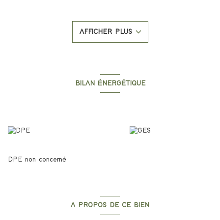
de Porticcio et des plages.
Dans un secteur calme et recherché, cet appartement est doté
de belles prestations et de beaux volumes.
AFFICHER PLUS
Voici sa composition:
- Un hall, un espace de vie de 26m² donnant sur une grande
terrasse avec vue mer, deux chambres , une salle d'eau et un
WC indépendant.
- Une place de parking numérotée complète le lot.
Les prestations :
BILAN ÉNERGÉTIQUE
- Résidence en RT 2020
- Frais de notaire reduits
Diagnostics énergetiques
- Menuiseries aluminium double-vitrage
- Volets roulants électriques
- Climatisation réversible
- Carrelage en 60X60
- Receveur de douche extraplat 80X120
- Ballon thermodynamique
DPE non concerné
Il reste encore quelques disponibilités en T2 et T3 donc
n'hésitez pas à contactez l'agence Le Bon'Appart pour avoir
plus d'information.
A PROPOS DE CE BIEN