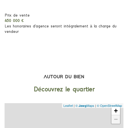
1 parking(s)
Prix de vente
450 000 €
Les honoraires d'agence seront intégralement à la charge du
1 étage(s)
vendeur
vue MER
terrasse
accès handicapé
AUTOUR DU BIEN
Découvrez le quartier
Leaflet
|
©
Maps
|
© OpenStreetMap
Jawg
+
−