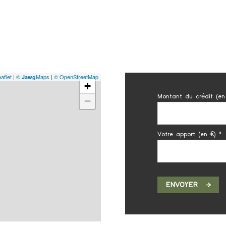
aflet
|
©
Maps
|
© OpenStreetMap
Jawg
+
Montant du crédit (en
−
Votre apport (en €) *
ENVOYER