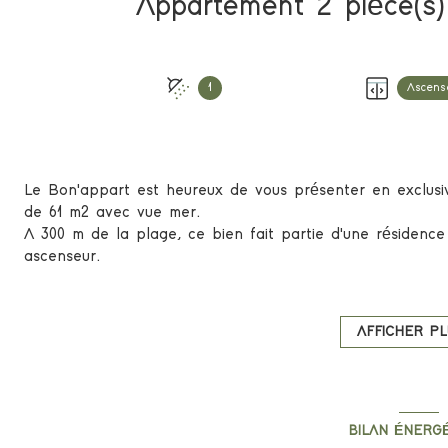
1
Ascens
Le Bon'appart est heureux de vous présenter en exclusi
de 61 m2 avec vue mer.
A 300 m de la plage, ce bien fait partie d'une résidenc
ascenseur.
D'exposition Sud, il est situé au 2 eme étage et il est d
volumes.
Cet appartement est vendu meublé, une cave de 5 m2 et
AFFICHER PL
Voici sa composition:
- Un hall, une pièce de vie avec cuisine équipée donna
placard comprenant un emplacement machine à laver, u
placard.
BILAN ÉNERG