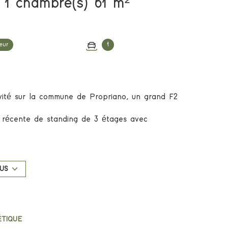
Appartement 2 pièce(s) 1 chambre(s) 61 m²
eur
1
vité sur la commune de Propriano, un grand F2
e récente de standing de 3 étages avec
oté de trés belles prestations et de beaux
 un parking privé en sous-sol complète ce lot.
US
nt sur une terrasse couverte, un dégagement avec
n wc, une salle d'eau et une chambre avec
ÉTIQUE