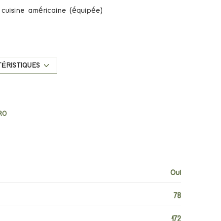
cuisine américaine (équipée)
exposition Ouest
3 étage(s)
ÉRISTIQUES
vue Mer
RO
terrasse
été
accès handicapé
Oui
78
172