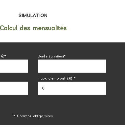
SIMULATION
Calcul des mensualités
 €)*
Durée (années)*
Taux d'emprunt (%) *
* Champs obligatoires