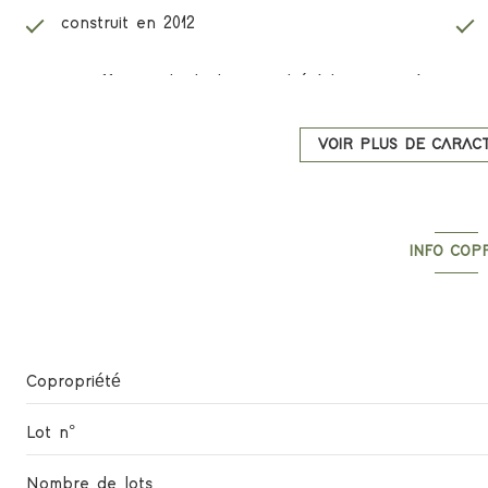
construit en 2012
Chauffage individuel : air pulsé (climatisation)
2ème étage
VOIR PLUS DE CARACT
ascenseur
INFO COP
cave
Copropri
interphone
Copropriété
Lot n°
Nombre de lots