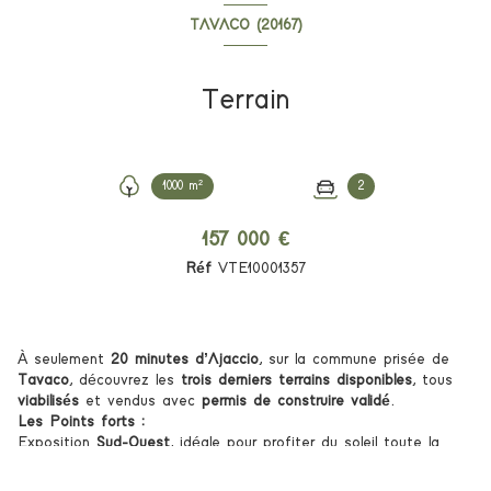
TAVACO (20167)
Terrain
1000 m²
2
157 000 €
Réf
VTE10001357
À seulement
20 minutes d’Ajaccio
, sur la commune prisée de
Tavaco
, découvrez les
trois derniers terrains disponibles
, tous
viabilisés
et vendus avec
permis de construire validé
.
Les Points forts :
Exposition
Sud-Ouest
, idéale pour profiter du soleil toute la
journée
Surfaces d’environ
1 000 m²