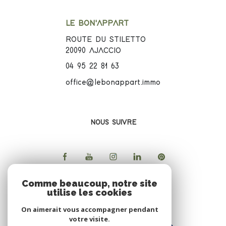
LE BON'APPART
ROUTE DU STILETTO
20090
AJACCIO
04 95 22 81 63
office@lebonappart.immo
NOUS SUIVRE
Comme beaucoup, notre site
utilise les cookies
ADHERENTS
On aimerait vous accompagner pendant
votre visite.