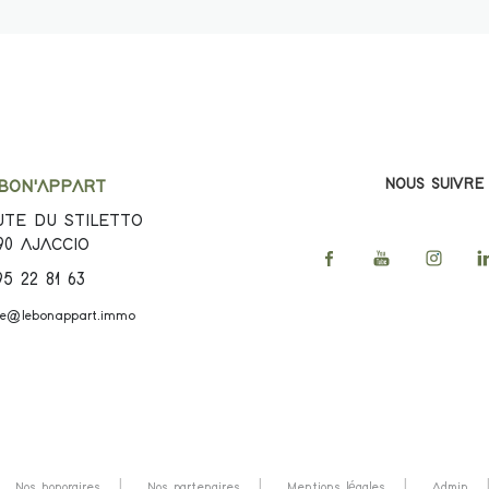
NOUS SUIVRE
 BON'APPART
TE DU STILETTO
90
AJACCIO
95 22 81 63
ce@lebonappart.immo
Nos honoraires
Nos partenaires
Mentions légales
Admin