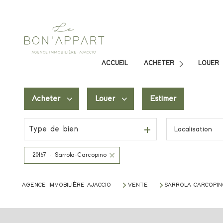
ACCUEIL
ACHETER
LOUER
BIENS DISPONIBLES À 
BIENS D
BIENS PROFESSIONNELS
Acheter
Louer
Estimer
BIENS 
BIENS VENDUS
Type de bien
Localisation
De l'ancien
à l'année
Du neuf
De l'immo pro
20167 - Sarrola-Carcopino
De l'immo pro
AGENCE IMMOBILIÈRE AJACCIO
VENTE
SARROLA CARCOPIN