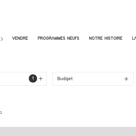
VENDRE
PROGRAMMES NEUFS
NOTRE HISTOIRE
L
LA VENTE
ISPONIBLES À LA LOCATION
 DISPONIBLES À LA VENTE
PROFESSIONNELS DISPONIBLES À LA LOCATION
1
Budget
O