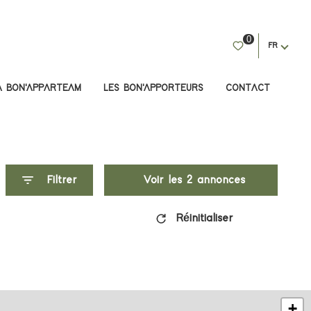
0
FR
A BON'APPARTEAM
LES BON'APPORTEURS
CONTACT
Filtrer
Voir les
2
annonces
Réinitialiser
+