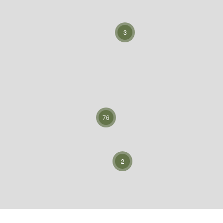
3
76
2