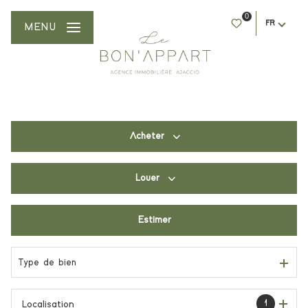
0
FR
MENU
Acheter
Louer
De l'ancien
Du neuf
Estimer
à l'année
De l'immo pro
De l'immo pro
Type de bien
1
Localisation