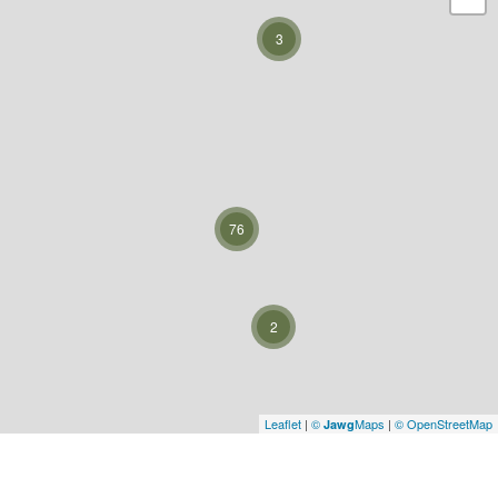
3
76
2
Leaflet
|
©
Maps
|
© OpenStreetMap
Jawg