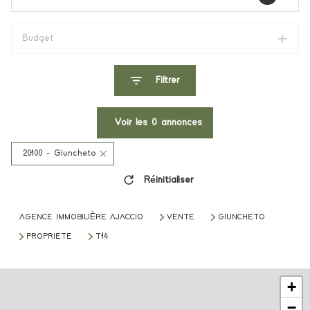
Budget
Filtrer
Voir les
0
annonces
20100 - Giuncheto
Réinitialiser
AGENCE IMMOBILIÈRE AJACCIO
VENTE
GIUNCHETO
PROPRIETE
T14
+
−