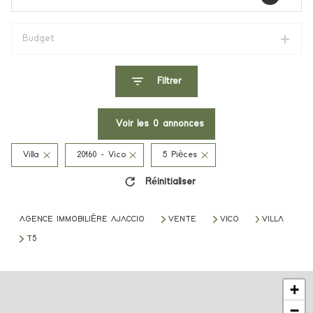
Budget
Filtrer
Voir les
0
annonces
Villa
20160 - Vico
5 Pièces
Réinitialiser
AGENCE IMMOBILIÈRE AJACCIO
VENTE
VICO
VILLA
T5
+
−