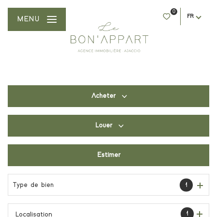
0
FR
MENU
Acheter
Louer
De l'ancien
Du neuf
Estimer
à l'année
De l'immo pro
De l'immo pro
Type de bien
1
1
Localisation