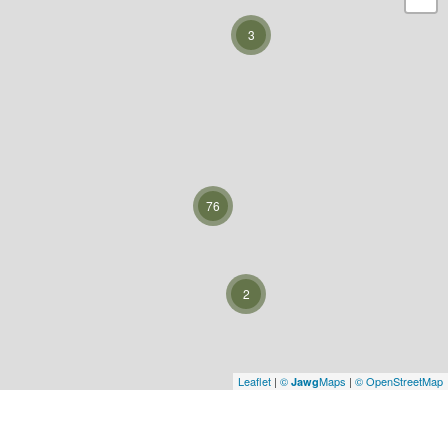
3
76
2
Leaflet
|
©
Maps
|
© OpenStreetMap
Jawg