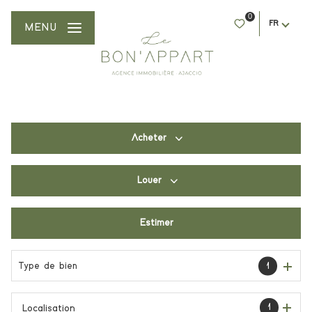
0
FR
MENU
Acheter
Louer
De l'ancien
Du neuf
Estimer
à l'année
De l'immo pro
De l'immo pro
Type de bien
1
1
Localisation