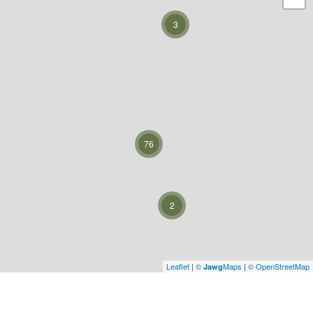
3
76
2
Leaflet
|
©
Maps
|
© OpenStreetMap
Jawg