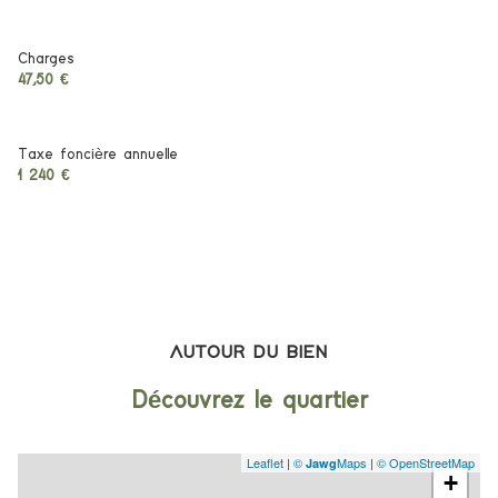
Charges
47,50 €
Taxe foncière annuelle
1 240 €
AUTOUR DU BIEN
Découvrez le quartier
Leaflet
|
©
Maps
|
© OpenStreetMap
Jawg
+