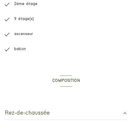
2ème étage
9 étage(s)
ascenseur
balcon
COMPOSITION
Composition de ce bien
Rez-de-chaussée
chambre
11.30 m²