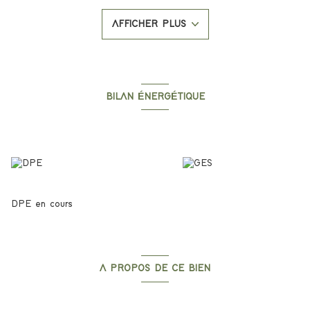
écoles,des commerces, transports et de toutes les
commodités.
AFFICHER PLUS
Sa composition: une grande pièce de vie, une cuisine équipée,un
wc indépendant, une salle d'eau, deux chambres et un balcon
Les prestations: peinture, parquet, carrelage, climatisation dans
chaque chambre ainsi que dans le salon, menuiserie double
vitrage.
Si vous souhaitez le visiter ou des informations
BILAN ÉNERGÉTIQUE
complémentaires, contactez l'agence Le Bon'Appart.
Diagnostics énergetiques
DPE en cours
A PROPOS DE CE BIEN
Caractéristiques de ce bien