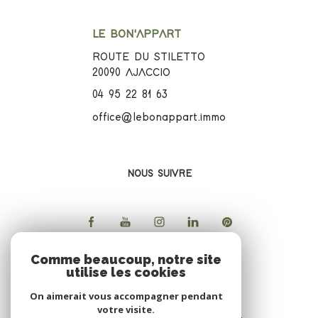
LE BON'APPART
ROUTE DU STILETTO
20090
AJACCIO
04 95 22 81 63
office@lebonappart.immo
NOUS SUIVRE
Comme beaucoup, notre site
utilise les cookies
ADHERENTS
On aimerait vous accompagner pendant
votre visite.