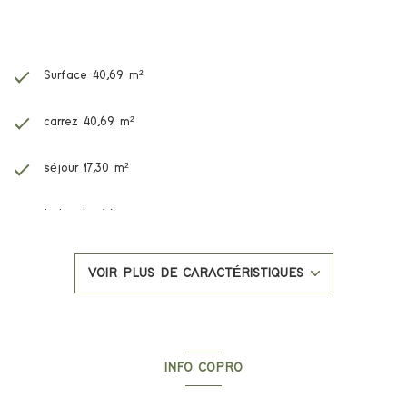
Caractéristiques de ce bien
Surface 40,69 m²
carrez 40,69 m²
séjour 17,30 m²
1 chambre(s)
1 salle(s) d'eau
VOIR PLUS DE CARACTÉRISTIQUES
construit en 2026
cuisine américaine
INFO COPRO
1 parking(s)
Copropriété