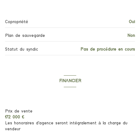
6 étage(s)
Copropriété
Oui
ascenseur
Plan de sauvegarde
Non
terrasse
Statut du syndic
Pas de procédure en cours
interphone
accès handicapé
FINANCIER
Informations financières
Prix de vente
172 000 €
Les honoraires d'agence seront intégralement à la charge du
vendeur