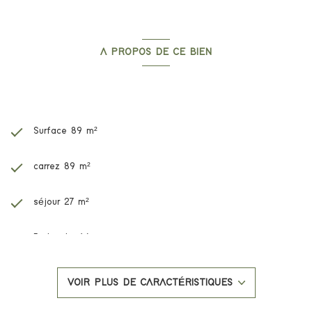
A PROPOS DE CE BIEN
Caractéristiques de ce bien
Surface 89 m²
carrez 89 m²
séjour 27 m²
3 chambre(s)
2 salle(s) d'eau
VOIR PLUS DE CARACTÉRISTIQUES
construit en 2023