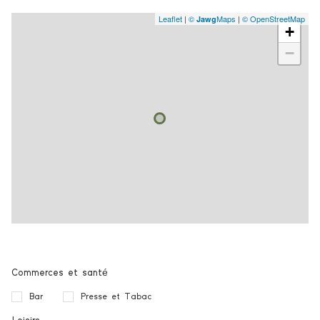
interphone
Leaflet
|
©
Maps
|
© OpenStreetMap
Jawg
+
accès handicapé
−
Commerces et santé
Bar
Presse et Tabac