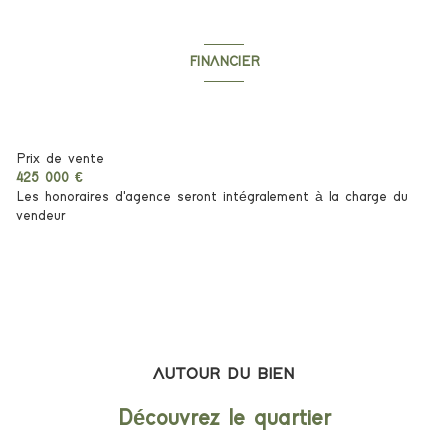
cuisine américaine (équipée)
FINANCIER
Chauffage individuel : air pulsé (climatisation)
Informations financières
exposition Sud
Prix de vente
425 000 €
Les honoraires d'agence seront intégralement à la charge du
1er étage
vendeur
3 étage(s)
ascenseur
vue Mer
AUTOUR DU BIEN
terrasse
Découvrez le quartier