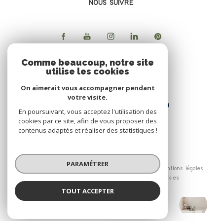
NOUS SUIVRE
Comme beaucoup, notre site
utilise les cookies
ADHERENTS
On aimerait vous accompagner pendant
votre visite.
En poursuivant, vous acceptez l'utilisation des
cookies par ce site, afin de vous proposer des
contenus adaptés et réaliser des statistiques !
© 2026 | Tous droits réservés
PARAMÉTRER
Nos honoraires
Nos partenaires
Mentions légales
Admin
Politique RGPD
Cookies
TOUT ACCEPTER
Le Bon'Appart
Réalisé par :
Agence