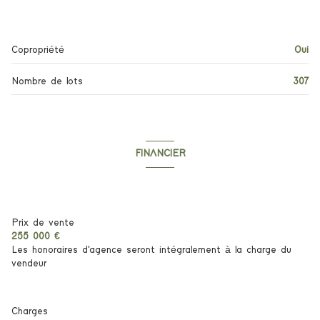
1er étage
Copropriété
Oui
2 étage(s)
Nombre de lots
307
ascenseur
vue Dégagée
FINANCIER
terrasse
Informations financières
interphone
Prix de vente
255 000 €
accès handicapé
Les honoraires d'agence seront intégralement à la charge du
vendeur
Charges