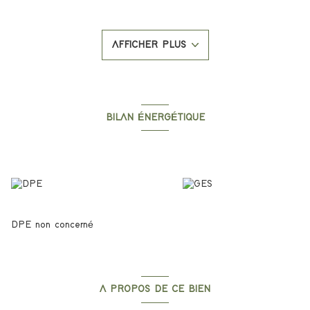
Composiiton: Un hall, une piece de vie avec cuisine ouverte, une
salle d'eau, un wc, deux chambres et une grande terrasse.
Prestations : Carrelage, menuiserie Alu, volet roulant éléctrique,
AFFICHER PLUS
climatisation, spot, porte blindée.
Ce bien est à proximité de la clinique, de la Rocade, des
commerces, des écoles et à 5 minutes du centre-ville.
Eligible PTZ.
Possibilité d'acquérir un box ou cave en sus.
Si vous souhaitez des informations ou le visiter, contacter
BILAN ÉNERGÉTIQUE
l'agence Le Bon'Appart.
Diagnostics énergetiques
DPE non concerné
A PROPOS DE CE BIEN