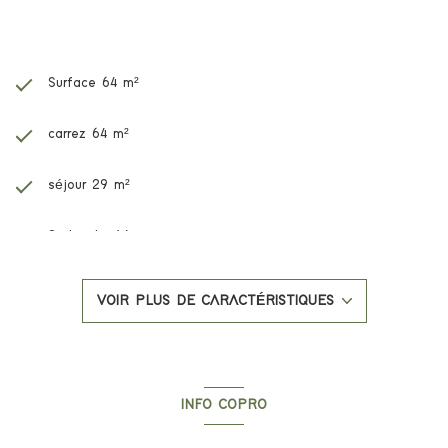
Caractéristiques de ce bien
Surface 64 m²
carrez 64 m²
séjour 29 m²
2 chambre(s)
1 salle(s) d'eau
VOIR PLUS DE CARACTÉRISTIQUES
construit en 2024
cuisine américaine
INFO COPRO
Chauffage individuel : air pulsé (climatisation)
Copropriété