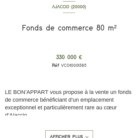
AJACCIO (20000)
Fonds de commerce 80 m²
330 000 €
Réf
VCO10001385
LE BON’APPART vous propose à la vente un fonds
de commerce bénéficiant d’un emplacement
exceptionnel et particulièrement rare au cœur
d’Ajaccio.
Situé en première ligne face à la nouvelle Place du
Diamant et sur le très recherché cours Grandval,
AFFICHER PLUS