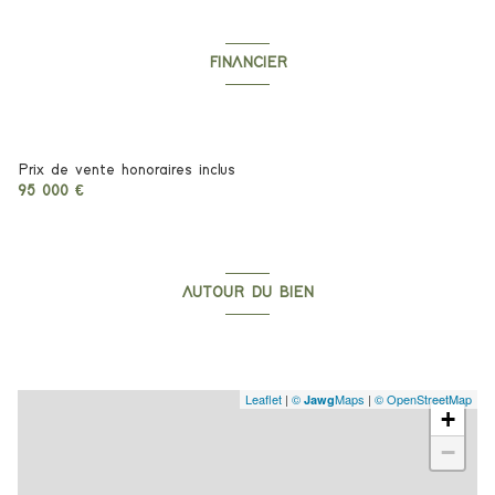
FINANCIER
Informations financières
Prix de vente honoraires inclus
95 000 €
AUTOUR DU BIEN
Découvrez le quartier
Leaflet
|
©
Maps
|
© OpenStreetMap
Jawg
+
−