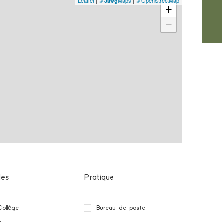
Leaflet
|
©
Maps
|
© OpenStreetMap
Jawg
+
−
les
Pratique
Collège
Bureau de poste