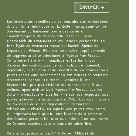
ENVOYER
Les informations recueillies sur ce formulaire sont enregistrées
dans un fichier informatisé par La Boite Immo agissant comme
Sous-traitant du traitement pour la gestion de la
clientèle/prospects de l'Agence / du Réseau qui reste
Responsable du Traitement de vos Données personnelles. La
base légale du traitement repose sur l'intérêt légitime de
l'Agence / du Réseau. Elles sont conservées jusqu'à demande
de suppression et sont destinées à l'Agence / au Réseau.
Conformément à la loi « informatique et libertés », vous
disposez des droits d’accès, de rectification, d’effacement,
d’opposition, de limitation et de portabilité de vos données. Vous
pouvez retirer votre consentement à tout moment en contactant
directement l’Agence / Le Réseau. Consultez le site
https://cnil.fr/fr
pour plus d’informations sur vos droits. Si vous
estimez, après avoir contacté l'Agence / le Réseau, que vos
droits « Informatique et Libertés » ne sont pas respectés, vous
pouvez adresser une réclamation à la CNIL. Nous vous informons
de l’existence de la liste d'opposition au démarchage
téléphonique « Bloctel », sur laquelle vous pouvez vous inscrire
ici :
https://www.bloctel.gouv.fr
. Dans le cadre de la protection
des Données personnelles, nous vous invitons à ne pas inscrire
de Données sensibles dans le champ de saisie libre.
Ce site est protégé par reCAPTCHA, les
Politiques de