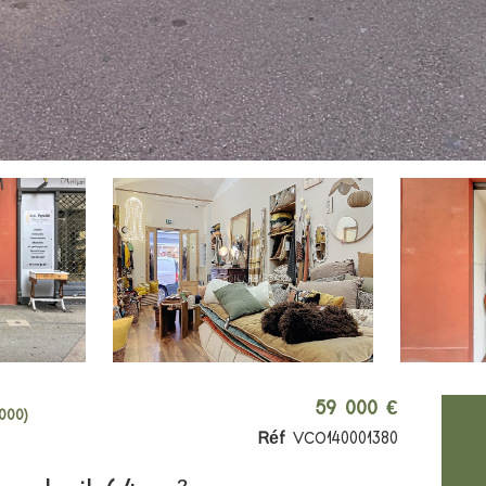
59 000 €
000)
Réf
VCO140001380