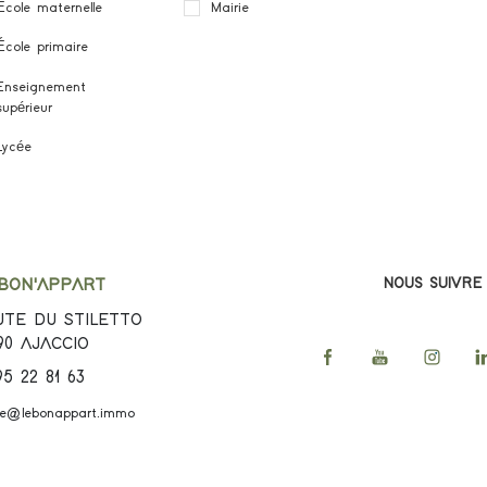
École maternelle
Mairie
École primaire
Enseignement
supérieur
Lycée
NOUS SUIVRE
 BON'APPART
TE DU STILETTO
90
AJACCIO
95 22 81 63
ce@lebonappart.immo