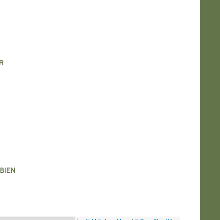
R
inancières
BIEN
quartier