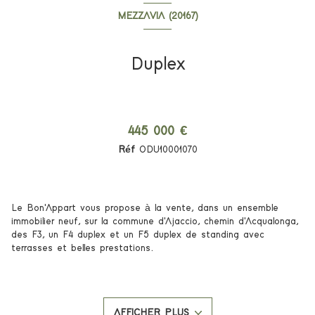
MEZZAVIA (20167)
Duplex
445 000 €
Réf
ODU10001070
Le Bon'Appart vous propose à la vente, dans un ensemble
immobilier neuf, sur la commune d'Ajaccio, chemin d'Acqualonga,
des F3, un F4 duplex et un F5 duplex de standing avec
terrasses et belles prestations.
Ils sont situés dans une petite copropriété de 14
appartements, sécurisée et fermée, en R+2 avec parking et
grande cave.
AFFICHER PLUS