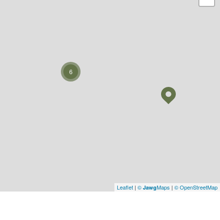
6
Leaflet
|
©
Maps
|
© OpenStreetMap
Jawg