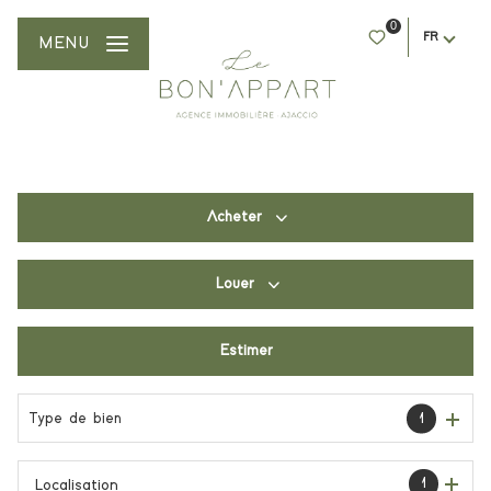
0
FR
MENU
Acheter
Louer
De l'ancien
Du neuf
Estimer
à l'année
De l'immo pro
De l'immo pro
Type de bien
1
1
Localisation