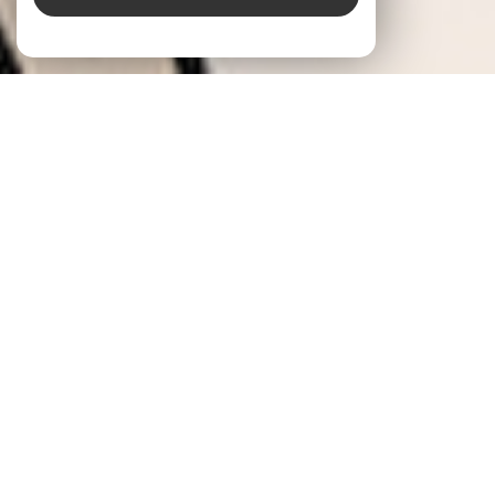
L’EXCELLENCE IMMOBILIERE AU SERVICE DE
VOS PROJETS DE VIE
À
Ajaccio
, entreprendre un projet immobilier, c’est
souvent bien plus qu’une simple démarche : c’est une
projection vers un nouveau cadre de vie, une évolution
patrimoniale, parfois même un changement de cap.
Notre agence immobilière
Le Bon'Appart
, solidement
implantée à
Ajaccio
et dans sa région, se positionne
comme un partenaire de confiance pour vous
accompagner avec justesse et exigence. Grâce à une
approche humaine et personnalisée, nous vous offrons
un suivi complet, pensé pour transformer chaque étape
en décision éclairée, dans un climat de sérénité et de
transparence.
Le Bon'Appart
, notre
agence immobilière à Ajaccio
,